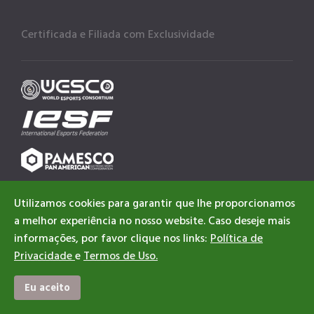
Certificada e Filiada com Exclusividade
Utilizamos cookies para garantir que lhe proporcionamos
a melhor experiência no nosso website. Caso deseje mais
informações, por favor clique nos links:
Política de
Privacidade
e
Termos de Uso.
Eu aceito
Home
Sobre nós