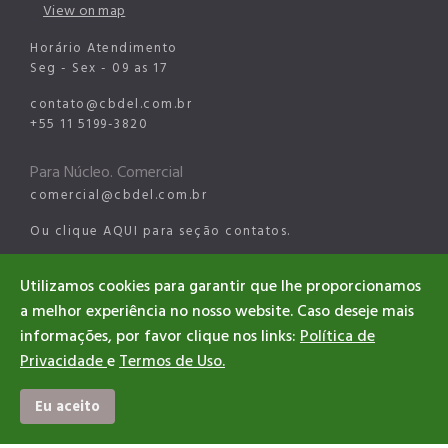
View on map
Horário Atendimento
Seg - Sex - 09 as 17
contato@cbdel.com.br
+55 11 5199-3820
Para Núcleo. Comercial
comercial@cbdel.com.br
Ou clique
AQUI
para seção contatos.
Para Núcleo Esportes Digitais
Utilizamos cookies para garantir que lhe proporcionamos
a melhor experiência no nosso website. Caso deseje mais
esports@cbdel.com.br
informações, por favor clique nos links:
Política de
Privacidade
e
Termos de Uso.
Eu aceito
©2026 CBDEL. All rights reserved
Designed & Developed CBDEL
#EsportesDigitaisBrasil