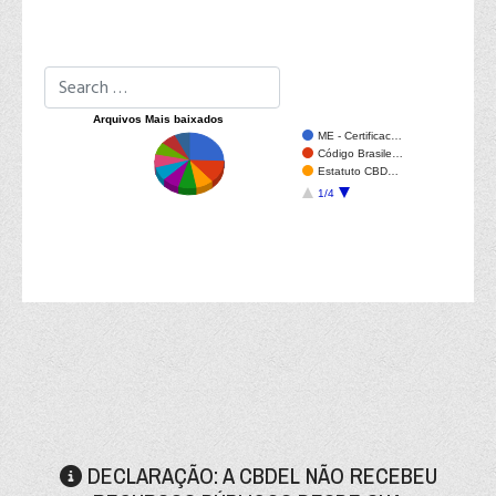
Pesquisar em Governança
Type 2 or more characters for results.
Arquivos Mais baixados
ME - Certificac…
Código Brasile…
Estatuto CBD…
1/4
DECLARAÇÃO: A CBDEL NÃO RECEBEU