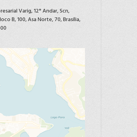
esarial Varig, 12° Andar, Scn,
oco B, 100, Asa Norte, 70, Brasília,
900