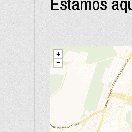
Estamos aq
+
−