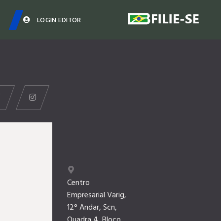
LOGIN EDITOR
fa
fab
fa-
fa-
facebook
instagram
Centro
Empresarial Varig,
12° Andar, Scn,
Quadra 4, Bloco