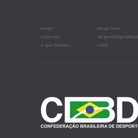
Home
Nosso Time
Sobre nós
#EsporteDigitalBrasi
O que fazemos
LGPD