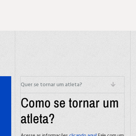
Quer se tornar um atleta?
Como se tornar um
atleta?
Acesse as informações
clicando aqui!
Fale com um