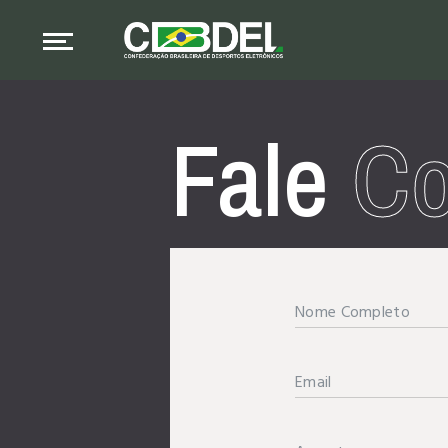
Fale
Co