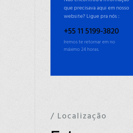
que precisava aqui em nosso
website? Ligue pra nós :
+55 11 5199-3820
Iremos te retornar em no
máximo 24 horas.
/ Localização