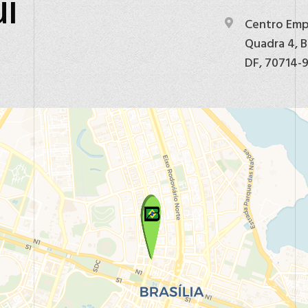
ui
Centro Empr
Quadra 4, Bl
DF, 70714-