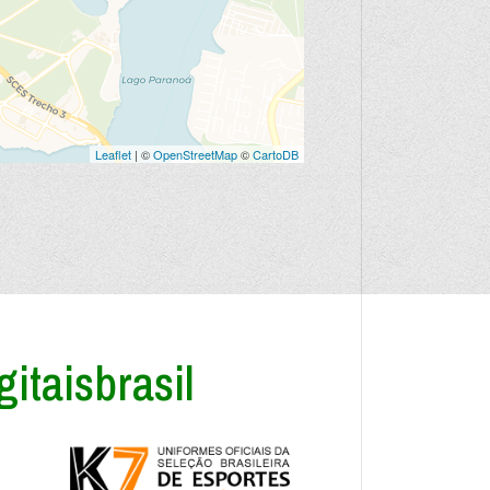
Leaflet
| ©
OpenStreetMap
©
CartoDB
itaisbrasil