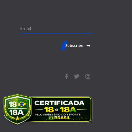
Subscribe
fa
fa
fab
fa-
fa-
fa-
facebook
twitter
instagram