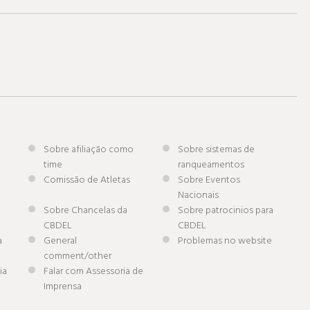
Sobre afiliação como
Sobre sistemas de
time
ranqueamentos
Comissão de Atletas
Sobre Eventos
Nacionais
Sobre Chancelas da
Sobre patrocinios para
CBDEL
CBDEL
a
General
Problemas no website
comment/other
ia
Falar com Assessoria de
Imprensa