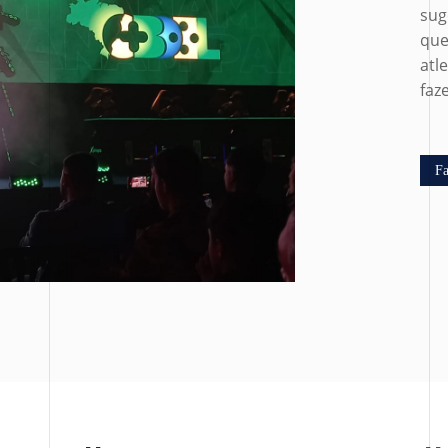
sug
que
atl
faz
Fa