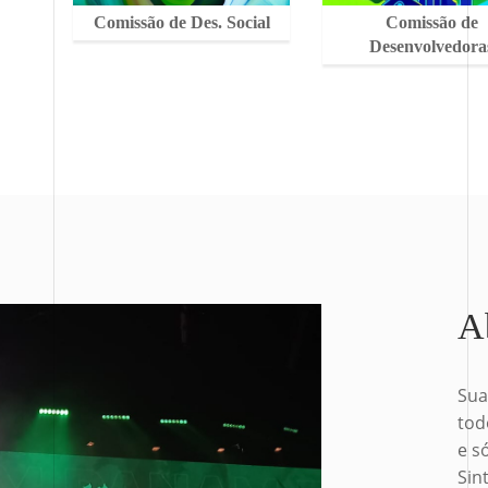
Comissão de Des. Social
Comissão de
Desenvolvedora
A
Sua
tod
e s
Sin