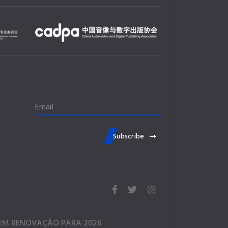
Subscribe
fa
fa
fab
fa-
fa-
fa-
facebook
twitter
instagram
/ EM RENOVAÇÃO PARA 2026