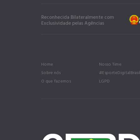
Reconhecida Bilateralmente com
Exclusividade pelas Agências
Home
Nosso Time
Sobre nós
#EsporteDigitalBrasi
O que fazemos
LGPD