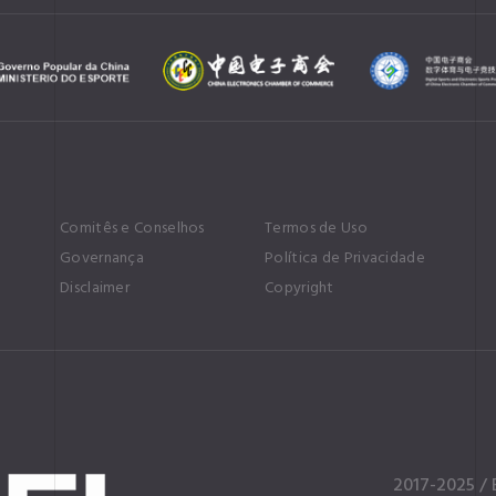
Comitês e Conselhos
Termos de Uso
l
Governança
Política de Privacidade
Disclaimer
Copyright
2017-2025 