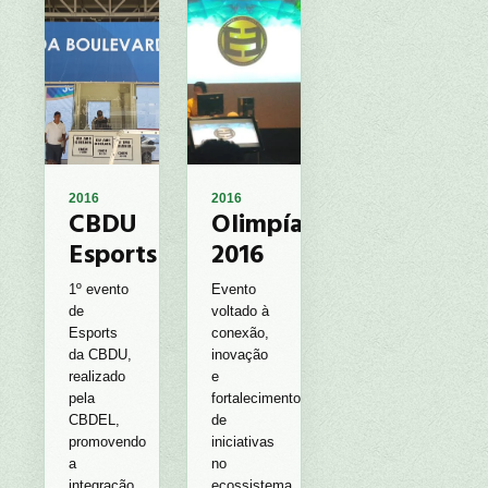
2016
2016
CBDU
Olimpíadas
Esports
2016
1º evento
Evento
de
voltado à
Esports
conexão,
da CBDU,
inovação
realizado
e
pela
fortalecimento
CBDEL,
de
promovendo
iniciativas
a
no
integração
ecossistema