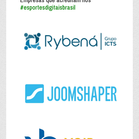
#esportesdigitaisbrasil