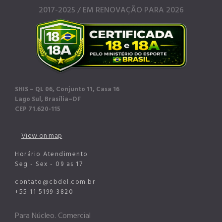
2017-2025 / EM RENOVAÇÃO PARA 2026
SHIS – QL 06, Conjunto 11, Casa 16
Lago Sul, Brasília–DF
CEP 71.620-115
View on map
Horário Atendimento
Seg - Sex - 09 as 17
contato@cbdel.com.br
+55 11 5199-3820
Para Núcleo. Comercial