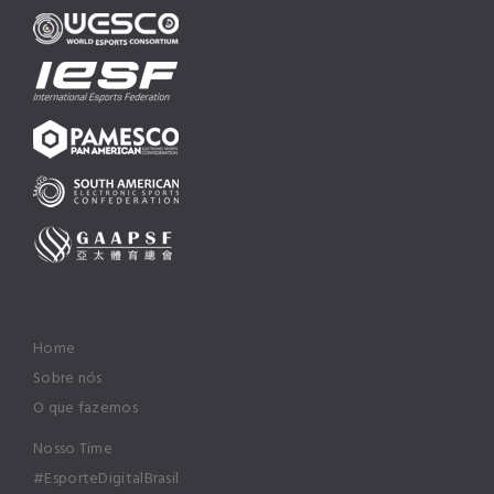
Home
Sobre nós
O que fazemos
Nosso Time
#EsporteDigitalBrasil